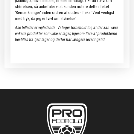
(klublogo, navn, initialer, nr eller firmalogo). Er du i tvivl om
størrelsen, så anbefaler vi at kunden notere dette i feltet
'Bemærkninger' inden ordren afsluttes - f.eks 'Vent venligst
med tryk, da jeg er tvivl om størrelse'.
Alle billeder er vejledende.
Vi tager forbehold for, at der kan være
enkelte produkter som ikke er lager, ligesom flere af produkterne
bestilles fra fjernlager og derfor har længere leveringstid.