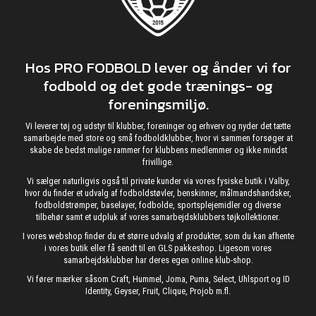
Hos PRO FODBOLD lever og ånder vi for
fodbold og det gode trænings- og
foreningsmiljø.
Vi leverer tøj og udstyr til klubber, foreninger og erhverv og nyder det tætte
samarbejde med store og små fodboldklubber, hvor vi sammen forsøger at
skabe de bedst mulige rammer for klubbens medlemmer og ikke mindst
frivillige.
Vi sælger naturligvis også til private kunder via vores fysiske butik i Valby,
hvor du finder et udvalg af fodboldstøvler, benskinner, målmandshandsker,
fodboldstrømper, baselayer, fodbolde, sportsplejemidler og diverse
tilbehør samt et udpluk af vores samarbejdsklubbers tøjkollektioner.
I vores webshop finder du et større udvalg af produkter, som du kan afhente
i vores butik eller få sendt til en GLS pakkeshop. Ligesom vores
samarbejdsklubber har deres egen online klub-shop.
Vi fører mærker såsom Craft, Hummel, Joma, Puma, Select, Uhlsport og ID
Identity, Geyser, Fruit, Clique, Projob m.fl.