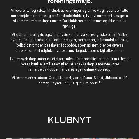
foreningsmiljø.
Vi leverer tøj og udstyr til klubber, foreninger og erhverv og nyder det tætte
samarbejde med store og små fodboldklubber, hvor vi sammen forsøger at
skabe de bedst mulige rammer for klubbens medlemmer og ikke mindst
frivillige.
Vi sælger naturligvis også til private kunder via vores fysiske butik i Valby,
hvor du finder et udvalg af fodboldstøvler, benskinner, målmandshandsker,
fodboldstrømper, baselayer, fodbolde, sportsplejemidler og diverse
tilbehør samt et udpluk af vores samarbejdsklubbers tøjkollektioner.
I vores webshop finder du et større udvalg af produkter, som du kan afhente
i vores butik eller få sendt til en GLS pakkeshop. Ligesom vores
samarbejdsklubber har deres egen online klub-shop.
Vi fører mærker såsom Craft, Hummel, Joma, Puma, Select, Uhlsport og ID
Identity, Geyser, Fruit, Clique, Projob m.fl.
KLUBNYT