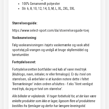
100% Genanvendt polyester
Str. 6, 8, 10, 12, 14, S, M, L, XL, 2XL, 3XL
Størrelsesguide:
https://www.select-sport.com/da/stoerrelsesguide-toej
Vaskeanvisning:
Følg vaskeanvisningen i tøjets vaskemærke og vask altid
sportstøj på vrangen og undgå at bruge skyllemiddel og
tørretumbler.
Fortrydelsesret:
Fortrydelsesretten bortfalder ved køb af varer med tryk
(klublogo, navn, initialer, nr eller firmalogo). Er du i tvivl om
størrelsen, så anbefaler vi at kunden notere dette i feltet
'Bemærkninger' inden ordren afsluttes - f.eks 'Vent venligst
med tryk, da jeg er tvivl om størrelse'.
Alle billeder er vejledende.
Vi tager forbehold for, at der kan være
enkelte produkter som ikke er lager, ligesom flere af produkterne
bestilles fra fjernlager og derfor har længere leveringstid.