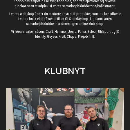
fodboldstrømper, baselayer, fodbolde, sportsplejemidler og diverse
tilbehør samt et udpluk af vores samarbejdsklubbers tøjkollektioner.
I vores webshop finder du et større udvalg af produkter, som du kan afhente
i vores butik eller få sendt til en GLS pakkeshop. Ligesom vores
samarbejdsklubber har deres egen online klub-shop.
Vi fører mærker såsom Craft, Hummel, Joma, Puma, Select, Uhlsport og ID
Identity, Geyser, Fruit, Clique, Projob m.fl.
KLUBNYT