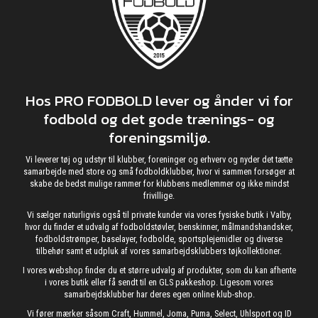
Hos PRO FODBOLD lever og ånder vi for
fodbold og det gode trænings- og
foreningsmiljø.
Vi leverer tøj og udstyr til klubber, foreninger og erhverv og nyder det tætte
samarbejde med store og små fodboldklubber, hvor vi sammen forsøger at
skabe de bedst mulige rammer for klubbens medlemmer og ikke mindst
frivillige.
Vi sælger naturligvis også til private kunder via vores fysiske butik i Valby,
hvor du finder et udvalg af fodboldstøvler, benskinner, målmandshandsker,
fodboldstrømper, baselayer, fodbolde, sportsplejemidler og diverse
tilbehør samt et udpluk af vores samarbejdsklubbers tøjkollektioner.
I vores webshop finder du et større udvalg af produkter, som du kan afhente
i vores butik eller få sendt til en GLS pakkeshop. Ligesom vores
samarbejdsklubber har deres egen online klub-shop.
Vi fører mærker såsom Craft, Hummel, Joma, Puma, Select, Uhlsport og ID