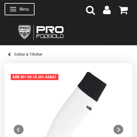
Menu
Skifte navigation
Sokker & Tilbehør
KØB 20+ OG FÅ 20% RABAT