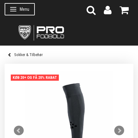
Menu
Skifte navigation
Sokker & Tilbehør
KØB 20+ OG FÅ 20% RABAT