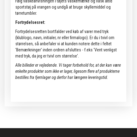
Følg vaskeanvisningen i tøjets vaskemærke og vask altid
sportstøj på vrangen og undgå at bruge skyllemiddel og
tørretumbler.
Fortrydelsesret:
Fortrydelsesretten bortfalder ved køb af varer med tryk
(klublogo, navn, initialer, nr eller firmalogo). Er du i tvivl om
størrelsen, så anbefaler vi at kunden notere dette i feltet
'Bemærkninger' inden ordren afsluttes - f.eks 'Vent venligst
med tryk, da jeg er tvivl om størrelse'.
Alle billeder er vejledende.
Vi tager forbehold for, at der kan være
enkelte produkter som ikke er lager, ligesom flere af produkterne
bestilles fra fjernlager og derfor har længere leveringstid.