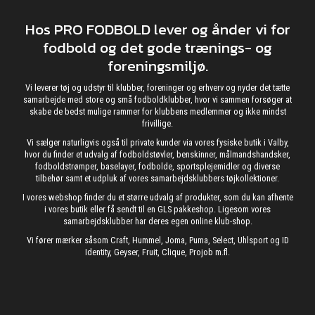
Hos PRO FODBOLD lever og ånder vi for
fodbold og det gode trænings- og
foreningsmiljø.
Vi leverer tøj og udstyr til klubber, foreninger og erhverv og nyder det tætte
samarbejde med store og små fodboldklubber, hvor vi sammen forsøger at
skabe de bedst mulige rammer for klubbens medlemmer og ikke mindst
frivillige.
Vi sælger naturligvis også til private kunder via vores fysiske butik i Valby,
hvor du finder et udvalg af fodboldstøvler, benskinner, målmandshandsker,
fodboldstrømper, baselayer, fodbolde, sportsplejemidler og diverse
tilbehør samt et udpluk af vores samarbejdsklubbers tøjkollektioner.
I vores webshop finder du et større udvalg af produkter, som du kan afhente
i vores butik eller få sendt til en GLS pakkeshop. Ligesom vores
samarbejdsklubber har deres egen online klub-shop.
Vi fører mærker såsom Craft, Hummel, Joma, Puma, Select, Uhlsport og ID
Identity, Geyser, Fruit, Clique, Projob m.fl.