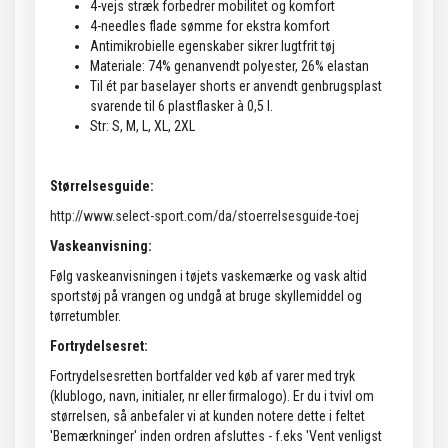
4-vejs stræk forbedrer mobilitet og komfort
4-needles flade sømme for ekstra komfort
Antimikrobielle egenskaber sikrer lugtfrit tøj
Materiale: 74% genanvendt polyester, 26% elastan
Til ét par baselayer shorts er anvendt genbrugsplast
svarende til 6 plastflasker à 0,5 l.
Str: S, M, L, XL, 2XL
Størrelsesguide:
http://www.select-sport.com/da/stoerrelsesguide-toej
Vaskeanvisning:
Følg vaskeanvisningen i tøjets vaskemærke og vask altid
sportstøj på vrangen og undgå at bruge skyllemiddel og
tørretumbler.
Fortrydelsesret:
Fortrydelsesretten bortfalder ved køb af varer med tryk
(klublogo, navn, initialer, nr eller firmalogo). Er du i tvivl om
størrelsen, så anbefaler vi at kunden notere dette i feltet
'Bemærkninger' inden ordren afsluttes - f.eks 'Vent venligst