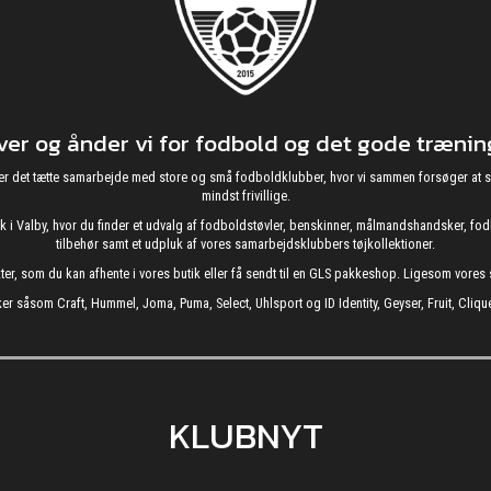
r og ånder vi for fodbold og det gode træning
g nyder det tætte samarbejde med store og små fodboldklubber, hvor vi sammen forsøger 
mindst frivillige.
utik i Valby, hvor du finder et udvalg af fodboldstøvler, benskinner, målmandshandsker, 
tilbehør samt et udpluk af vores samarbejdsklubbers tøjkollektioner.
kter, som du kan afhente i vores butik eller få sendt til en GLS pakkeshop. Ligesom vore
er såsom Craft, Hummel, Joma, Puma, Select, Uhlsport og ID Identity, Geyser, Fruit, Clique
KLUBNYT