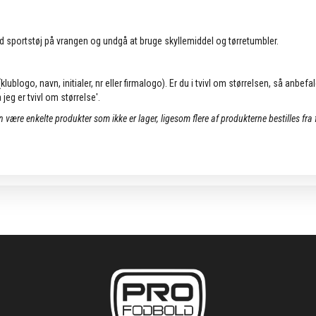
d sportstøj på vrangen og undgå at bruge skyllemiddel og tørretumbler.
lublogo, navn, initialer, nr eller firmalogo). Er du i tvivl om størrelsen, så anbefa
jeg er tvivl om størrelse'.
an være enkelte produkter som ikke er lager, ligesom flere af produkterne bestilles fra