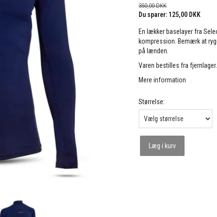
350,00 DKK
Du sparer:
125,00 DKK
En lækker baselayer fra Sele
kompression. Bemærk at rygde
på lænden.
Varen bestilles fra fjernlager
Mere information
Størrelse:
Læg i kurv