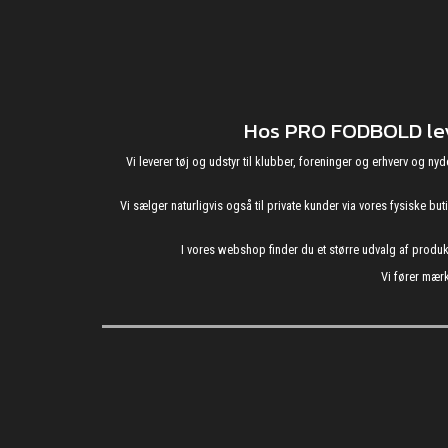
Hos PRO FODBOLD leve
Vi leverer tøj og udstyr til klubber, foreninger og erhverv o
Vi sælger naturligvis også til private kunder via vores fysiske b
I vores webshop finder du et større udvalg af produ
Vi fører mærk