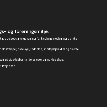
s- og foreningsmiljø.
at skabe de bedst mulige rammer for klubbens medlemmer og ikke
fodboldstrømper, baselayer, fodbolde, sportsplejemidler og diverse
s samarbejdsklubber har deres egen online klub-shop.
, Projob m.fl.