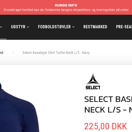
KUNDE INFO
Grundet øget travlhed kan der forekomme længere ekspeditions- og leveringstider på ordrer
UDSTYR
FODBOLDSTØVLER
RESTMARKED
PRE-SEA
ect
Select Baselayer Shirt Turtle Neck L/S - Navy
SELECT BAS
NECK L/S -
225,00 DKK