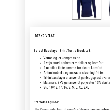
BESKRIVELSE
Select Baselayer Shirt Turtle Neck L/S.
Varme og let kompression
4-vejs stræk forbedrer mobilitet og komfort
4-needles flade sømme for ekstra komfort
Antimikrobielle egenskaber sikrer lugtfrit tøj
Til én baselayer er anvendt genbrugsplast svarend
Materiale: 87% genanvendt polyester, 13% elast
Str.: 10/12, 14/16, S, M, L, XL, 2XL
Størrelsesguide:
http://www.select-sport.com/da/stoerrelsesguide-toej