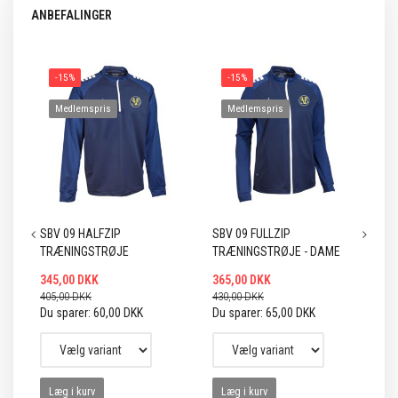
ANBEFALINGER
-15%
-15%
Medlemspris
Medlemspris
SBV 09 HALFZIP
SBV 09 FULLZIP
SB
TRÆNINGSTRØJE
TRÆNINGSTRØJE - DAME
R
345,00 DKK
365,00 DKK
32
405,00 DKK
430,00 DKK
38
Du sparer:
60,00 DKK
Du sparer:
65,00 DKK
Du
Læg i kurv
Læg i kurv