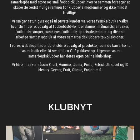
samarbejde med store og små fodboldklubber, hvor vi sammen forsøger at
skabe de bedst mulige rammer for klubbens medlemmer og ikke mindst
frivillige.
Vi sælger naturligvis også til private kunder via vores fysiske butik i Valby,
hvor du finder et udvalg af fodboldstøvler, benskinner, målmandshandsker,
fodboldstrømper, baselayer, fodbolde, sportsplejemidler og diverse
tilbehør samt et udpluk af vores samarbejdsklubbers tøjkollektioner.
I vores webshop finder du et større udvalg af produkter, som du kan afhente
i vores butik eller få sendt til en GLS pakkeshop. Ligesom vores
samarbejdsklubber har deres egen online klub-shop.
Vi fører mærker såsom Craft, Hummel, Joma, Puma, Select, Uhlsport og ID
Identity, Geyser, Fruit, Clique, Projob m.fl.
KLUBNYT