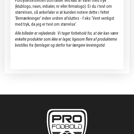
Fortrydelsesretten bortfalder ved køb af varer med tryk
(klublogo, navn, initialer, nr eller firmalogo). Er du i tvivl om
størrelsen, så anbefaler vi at kunden notere dette i feltet
'Bemærkninger' inden ordren afsluttes - f.eks 'Vent venligst
med tryk, da jeg er tvivl om størrelse'.
Alle billeder er vejledende.
Vi tager forbehold for, at der kan være
enkelte produkter som ikke er lager, ligesom flere af produkterne
bestilles fra fjernlager og derfor har længere leveringstid.