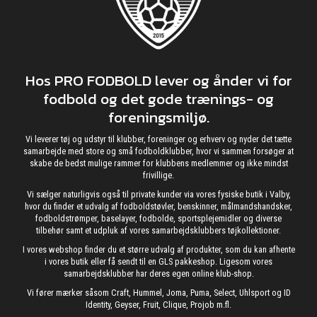
Hos PRO FODBOLD lever og ånder vi for
fodbold og det gode trænings- og
foreningsmiljø.
Vi leverer tøj og udstyr til klubber, foreninger og erhverv og nyder det tætte
samarbejde med store og små fodboldklubber, hvor vi sammen forsøger at
skabe de bedst mulige rammer for klubbens medlemmer og ikke mindst
frivillige.
Vi sælger naturligvis også til private kunder via vores fysiske butik i Valby,
hvor du finder et udvalg af fodboldstøvler, benskinner, målmandshandsker,
fodboldstrømper, baselayer, fodbolde, sportsplejemidler og diverse
tilbehør samt et udpluk af vores samarbejdsklubbers tøjkollektioner.
I vores webshop finder du et større udvalg af produkter, som du kan afhente
i vores butik eller få sendt til en GLS pakkeshop. Ligesom vores
samarbejdsklubber har deres egen online klub-shop.
Vi fører mærker såsom Craft, Hummel, Joma, Puma, Select, Uhlsport og ID
Identity, Geyser, Fruit, Clique, Projob m.fl.