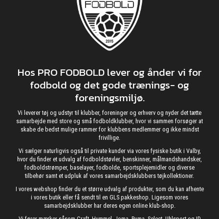
Hos PRO FODBOLD lever og ånder vi for
fodbold og det gode trænings- og
foreningsmiljø.
Vi leverer tøj og udstyr til klubber, foreninger og erhverv og nyder det tætte
samarbejde med store og små fodboldklubber, hvor vi sammen forsøger at
skabe de bedst mulige rammer for klubbens medlemmer og ikke mindst
frivillige.
Vi sælger naturligvis også til private kunder via vores fysiske butik i Valby,
hvor du finder et udvalg af fodboldstøvler, benskinner, målmandshandsker,
fodboldstrømper, baselayer, fodbolde, sportsplejemidler og diverse
tilbehør samt et udpluk af vores samarbejdsklubbers tøjkollektioner.
I vores webshop finder du et større udvalg af produkter, som du kan afhente
i vores butik eller få sendt til en GLS pakkeshop. Ligesom vores
samarbejdsklubber har deres egen online klub-shop.
Vi fører mærker såsom Craft, Hummel, Joma, Puma, Select, Uhlsport og ID