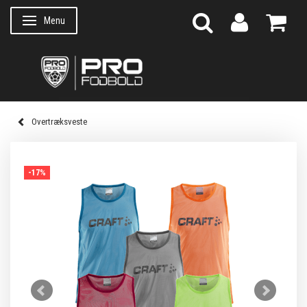
Menu
Skifte navigation
Overtræksveste
-17%