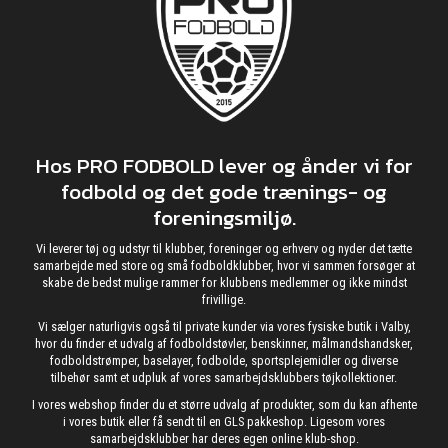
Hos PRO FODBOLD lever og ånder vi for
fodbold og det gode trænings- og
foreningsmiljø.
Vi leverer tøj og udstyr til klubber, foreninger og erhverv og nyder det tætte
samarbejde med store og små fodboldklubber, hvor vi sammen forsøger at
skabe de bedst mulige rammer for klubbens medlemmer og ikke mindst
frivillige.
Vi sælger naturligvis også til private kunder via vores fysiske butik i Valby,
hvor du finder et udvalg af fodboldstøvler, benskinner, målmandshandsker,
fodboldstrømper, baselayer, fodbolde, sportsplejemidler og diverse
tilbehør samt et udpluk af vores samarbejdsklubbers tøjkollektioner.
I vores webshop finder du et større udvalg af produkter, som du kan afhente
i vores butik eller få sendt til en GLS pakkeshop. Ligesom vores
samarbejdsklubber har deres egen online klub-shop.