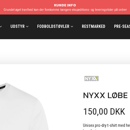
KUNDE INFO
Grundet øget travlhed kan der forekomme længere ekspeditions- og leveringstider på ordrer
UDSTYR
FODBOLDSTØVLER
RESTMARKED
PRE-SEA
NYXX LØBE 
150,00 DKK
Unisex pro-dry t-shirt med 