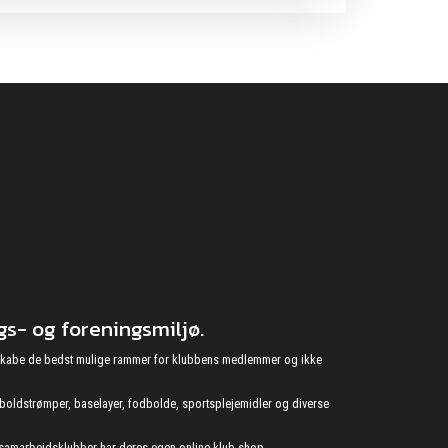
s- og foreningsmiljø.
at skabe de bedst mulige rammer for klubbens medlemmer og ikke
fodboldstrømper, baselayer, fodbolde, sportsplejemidler og diverse
s samarbejdsklubber har deres egen online klub-shop.