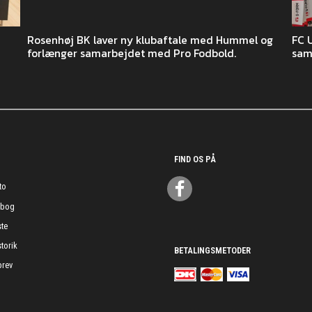
Rosenhøj BK laver ny klubaftale med Hummel og
FC 
forlænger samarbejdet med Pro Fodbold.
sam
FIND OS PÅ
to
ebog
te
torik
BETALINGSMETODER
rev