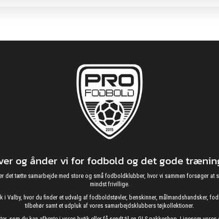
r og ånder vi for fodbold og det gode træning
g nyder det tætte samarbejde med store og små fodboldklubber, hvor vi sammen forsøger 
mindst frivillige.
utik i Valby, hvor du finder et udvalg af fodboldstøvler, benskinner, målmandshandsker, 
tilbehør samt et udpluk af vores samarbejdsklubbers tøjkollektioner.
kter, som du kan afhente i vores butik eller få sendt til en GLS pakkeshop. Ligesom vore