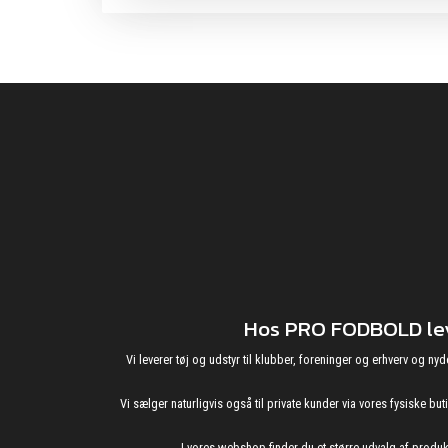
Hos PRO FODBOLD leve
Vi leverer tøj og udstyr til klubber, foreninger og erhverv o
Vi sælger naturligvis også til private kunder via vores fysiske b
I vores webshop finder du et større udvalg af produ