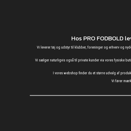
Hos PRO FODBOLD leve
Vi leverer tøj og udstyr til klubber, foreninger og erhverv o
Vi sælger naturligvis også til private kunder via vores fysiske b
I vores webshop finder du et større udvalg af produ
Vi fører mærk