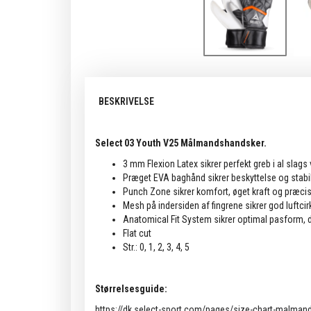
BESKRIVELSE
Select 03 Youth V25 Målmandshandsker.
3 mm Flexion Latex sikrer perfekt greb i al slags 
Præget EVA baghånd sikrer beskyttelse og stabil
Punch Zone sikrer komfort, øget kraft og præci
Mesh på indersiden af fingrene sikrer god luftcir
Anatomical Fit System sikrer optimal pasform, 
Flat cut
Str.: 0, 1, 2, 3, 4, 5
Størrelsesguide:
https://dk.select-sport.com/pages/size-chart-malma