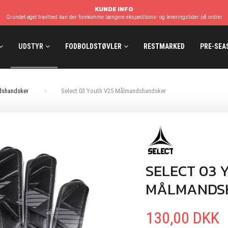
KUNDE INFO
Grundet øget travlhed kan der forekomme længere ekspeditions- og leveringstider på ordrer
UDSTYR
FODBOLDSTØVLER
RESTMARKED
PRE-SEA
shandsker
Select 03 Youth V25 Målmandshandsker
SELECT 03 
MÅLMANDS
130,00 DKK