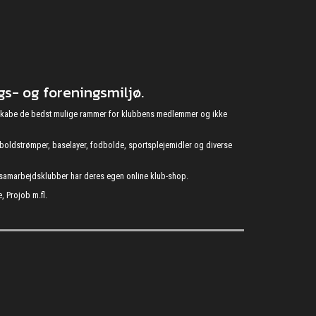
s- og foreningsmiljø.
at skabe de bedst mulige rammer for klubbens medlemmer og ikke
fodboldstrømper, baselayer, fodbolde, sportsplejemidler og diverse
s samarbejdsklubber har deres egen online klub-shop.
, Projob m.fl.