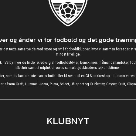
r og ånder vi for fodbold og det gode træning
g nyder det tætte samarbejde med store og små fodboldklubber, hvor vi sammen forsøger 
mindst frivillige.
utik i Valby, hvor du finder et udvalg af fodboldstøvler, benskinner, målmandshandsker, 
tilbehør samt et udpluk af vores samarbejdsklubbers tøjkollektioner.
kter, som du kan afhente i vores butik eller få sendt til en GLS pakkeshop. Ligesom vore
er såsom Craft, Hummel, Joma, Puma, Select, Uhlsport og ID Identity, Geyser, Fruit, Clique
KLUBNYT