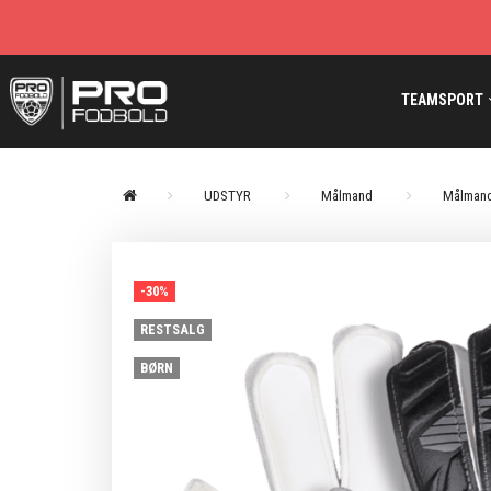
TEAMSPORT
UDSTYR
Målmand
Målmand
-30%
RESTSALG
BØRN