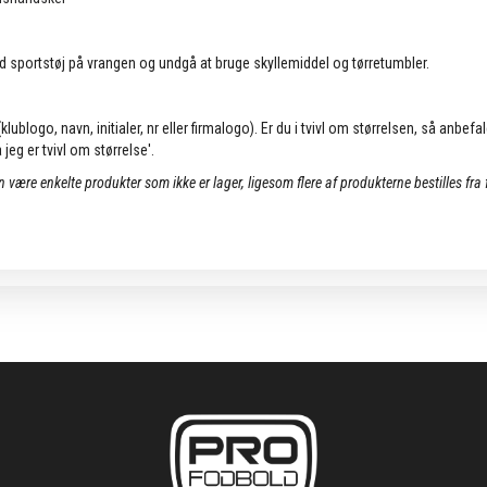
d sportstøj på vrangen og undgå at bruge skyllemiddel og tørretumbler.
lublogo, navn, initialer, nr eller firmalogo). Er du i tvivl om størrelsen, så anbefa
jeg er tvivl om størrelse'.
an være enkelte produkter som ikke er lager, ligesom flere af produkterne bestilles fra