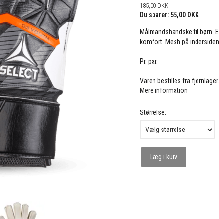
185,00 DKK
Du sparer:
55,00 DKK
Målmandshandske til børn
. 
komfort. Mesh på indersiden a
Pr. par.
Varen bestilles fra fjernlager
Mere information
Størrelse:
Læg i kurv