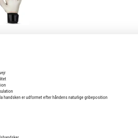
vejr
itet
sion
kulation
da handsken er udformet efter håndens naturlige gribeposition
ndshandsker