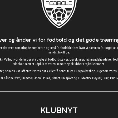
r og ånder vi for fodbold og det gode træning
g nyder det tætte samarbejde med store og små fodboldklubber, hvor vi sammen forsøger 
mindst frivillige.
utik i Valby, hvor du finder et udvalg af fodboldstøvler, benskinner, målmandshandsker, 
tilbehør samt et udpluk af vores samarbejdsklubbers tøjkollektioner.
kter, som du kan afhente i vores butik eller få sendt til en GLS pakkeshop. Ligesom vore
er såsom Craft, Hummel, Joma, Puma, Select, Uhlsport og ID Identity, Geyser, Fruit, Clique
KLUBNYT