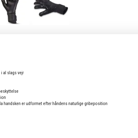
i al slags vejr
beskyttelse
sion
da handsken er udformet efter håndens naturlige gribeposition