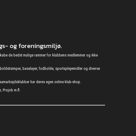
s- og foreningsmiljø.
at skabe de bedst mulige rammer for klubbens medlemmer og ikke
fodboldstrømper, baselayer, fodbolde, sportsplejemidler og diverse
s samarbejdsklubber har deres egen online klub-shop.
, Projob m.fl.