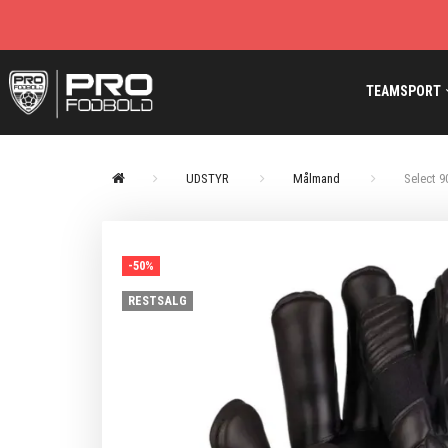
TEAMSPORT
UDSTYR
Målmand
Select 9
-50%
RESTSALG