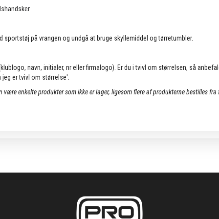
ndshandsker
d sportstøj på vrangen og undgå at bruge skyllemiddel og tørretumbler.
lublogo, navn, initialer, nr eller firmalogo). Er du i tvivl om størrelsen, så anbefa
jeg er tvivl om størrelse'.
an være enkelte produkter som ikke er lager, ligesom flere af produkterne bestilles fra