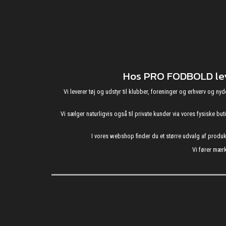
Hos PRO FODBOLD leve
Vi leverer tøj og udstyr til klubber, foreninger og erhverv o
Vi sælger naturligvis også til private kunder via vores fysiske b
I vores webshop finder du et større udvalg af produ
Vi fører mærk