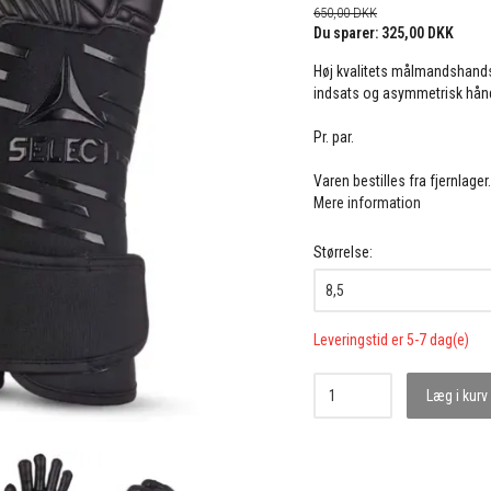
650,00 DKK
Du sparer:
325,00 DKK
Høj kvalitets målmandshand
indsats og asymmetrisk hånd
Pr. par.
Varen bestilles fra fjernlager
Mere information
Størrelse:
Leveringstid er 5-7 dag(e)
Læg i kurv