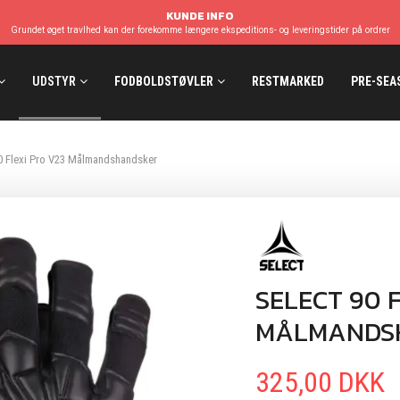
KUNDE INFO
Grundet øget travlhed kan der forekomme længere ekspeditions- og leveringstider på ordrer
UDSTYR
FODBOLDSTØVLER
RESTMARKED
PRE-SEA
0 Flexi Pro V23 Målmandshandsker
SELECT 90 
MÅLMANDS
325,00 DKK