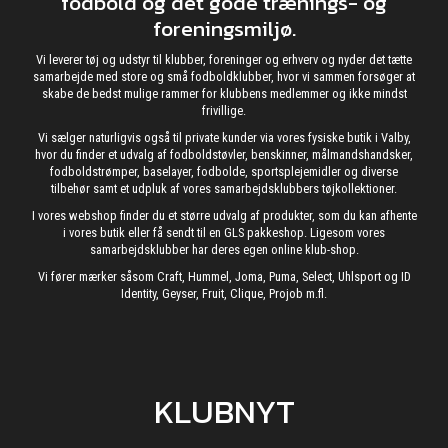
fodbold og det gode trænings- og
foreningsmiljø.
Vi leverer tøj og udstyr til klubber, foreninger og erhverv og nyder det tætte
samarbejde med store og små fodboldklubber, hvor vi sammen forsøger at
skabe de bedst mulige rammer for klubbens medlemmer og ikke mindst
frivillige.
Vi sælger naturligvis også til private kunder via vores fysiske butik i Valby,
hvor du finder et udvalg af fodboldstøvler, benskinner, målmandshandsker,
fodboldstrømper, baselayer, fodbolde, sportsplejemidler og diverse
tilbehør samt et udpluk af vores samarbejdsklubbers tøjkollektioner.
I vores webshop finder du et større udvalg af produkter, som du kan afhente
i vores butik eller få sendt til en GLS pakkeshop. Ligesom vores
samarbejdsklubber har deres egen online klub-shop.
Vi fører mærker såsom Craft, Hummel, Joma, Puma, Select, Uhlsport og ID
Identity, Geyser, Fruit, Clique, Projob m.fl.
KLUBNYT