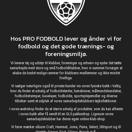
Hos PRO FODBOLD lever og ånder vi for
fodbold og det gode trænings- og
foreningsmiljø.
Vi leverer tøj og udstyr til klubber, foreninger og erhverv og nyder det tætte
samarbejde med store og små fodboldklubber, hvor vi sammen forsøger at
skabe de bedst mulige rammer for klubbens medlemmer og ikke mindst
frivillige.
Vi sælger naturligvis også til private kunder via vores fysiske butik i Valby,
hvor du finder et udvalg af fodboldstøvler, benskinner, målmandshandsker,
fodboldstrømper, baselayer, fodbolde, sportsplejemidler og diverse
tilbehør samt et udpluk af vores samarbejdsklubbers tøjkollektioner.
I vores webshop finder du et større udvalg af produkter, som du kan afhente
i vores butik eller få sendt til en GLS pakkeshop. Ligesom vores
samarbejdsklubber har deres egen online klub-shop.
Vi fører mærker såsom Craft, Hummel, Joma, Puma, Select, Uhlsport og ID
Identity, Geyser, Fruit, Clique, Projob m.fl.