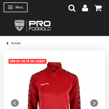
Menu
Skifte navigation
Kvinder
KØB 20+ OG FÅ 20% RABAT