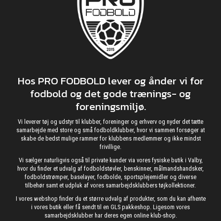
Hos PRO FODBOLD lever og ånder vi for
fodbold og det gode trænings- og
foreningsmiljø.
Vi leverer tøj og udstyr til klubber, foreninger og erhverv og nyder det tætte
samarbejde med store og små fodboldklubber, hvor vi sammen forsøger at
skabe de bedst mulige rammer for klubbens medlemmer og ikke mindst
frivillige.
Vi sælger naturligvis også til private kunder via vores fysiske butik i Valby,
hvor du finder et udvalg af fodboldstøvler, benskinner, målmandshandsker,
fodboldstrømper, baselayer, fodbolde, sportsplejemidler og diverse
tilbehør samt et udpluk af vores samarbejdsklubbers tøjkollektioner.
I vores webshop finder du et større udvalg af produkter, som du kan afhente
i vores butik eller få sendt til en GLS pakkeshop. Ligesom vores
samarbejdsklubber har deres egen online klub-shop.