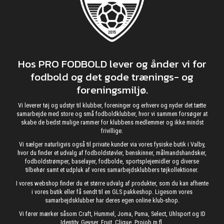
Hos PRO FODBOLD lever og ånder vi for
fodbold og det gode trænings- og
foreningsmiljø.
Vi leverer tøj og udstyr til klubber, foreninger og erhverv og nyder det tætte
samarbejde med store og små fodboldklubber, hvor vi sammen forsøger at
skabe de bedst mulige rammer for klubbens medlemmer og ikke mindst
frivillige.
Vi sælger naturligvis også til private kunder via vores fysiske butik i Valby,
hvor du finder et udvalg af fodboldstøvler, benskinner, målmandshandsker,
fodboldstrømper, baselayer, fodbolde, sportsplejemidler og diverse
tilbehør samt et udpluk af vores samarbejdsklubbers tøjkollektioner.
I vores webshop finder du et større udvalg af produkter, som du kan afhente
i vores butik eller få sendt til en GLS pakkeshop. Ligesom vores
samarbejdsklubber har deres egen online klub-shop.
Vi fører mærker såsom Craft, Hummel, Joma, Puma, Select, Uhlsport og ID
Identity, Geyser, Fruit, Clique, Projob m.fl.