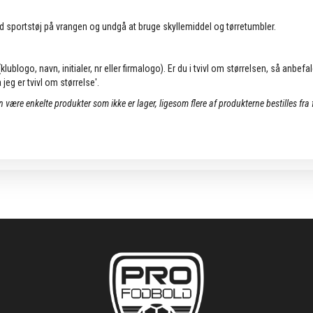
d sportstøj på vrangen og undgå at bruge skyllemiddel og tørretumbler.
lublogo, navn, initialer, nr eller firmalogo). Er du i tvivl om størrelsen, så anbefa
jeg er tvivl om størrelse'.
an være enkelte produkter som ikke er lager, ligesom flere af produkterne bestilles fra