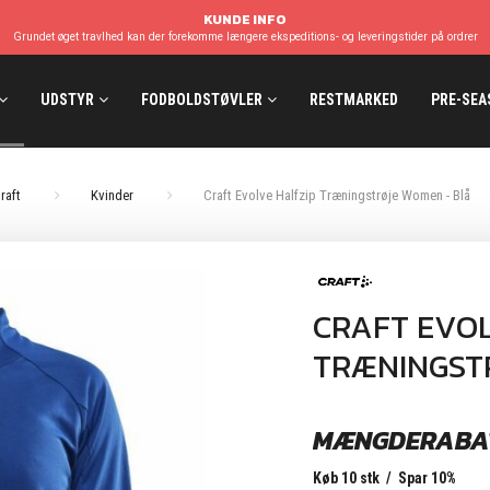
KUNDE INFO
Grundet øget travlhed kan der forekomme længere ekspeditions- og leveringstider på ordrer
UDSTYR
FODBOLDSTØVLER
RESTMARKED
PRE-SEA
raft
Kvinder
Craft Evolve Halfzip Træningstrøje Women - Blå
CRAFT EVOL
TRÆNINGST
MÆNGDERABA
Køb 10 stk / Spar 10%