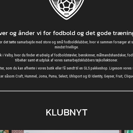
r og ånder vi for fodbold og det gode træning
g nyder det tætte samarbejde med store og små fodboldklubber, hvor vi sammen forsøger 
mindst frivillige.
utik i Valby, hvor du finder et udvalg af fodboldstøvler, benskinner, målmandshandsker, 
tilbehør samt et udpluk af vores samarbejdsklubbers tøjkollektioner.
kter, som du kan afhente i vores butik eller få sendt til en GLS pakkeshop. Ligesom vore
er såsom Craft, Hummel, Joma, Puma, Select, Uhlsport og ID Identity, Geyser, Fruit, Clique
KLUBNYT