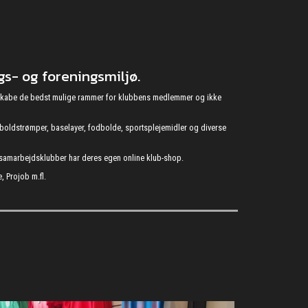
s- og foreningsmiljø.
at skabe de bedst mulige rammer for klubbens medlemmer og ikke
fodboldstrømper, baselayer, fodbolde, sportsplejemidler og diverse
s samarbejdsklubber har deres egen online klub-shop.
, Projob m.fl.