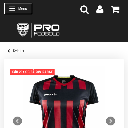
Menu
Skifte navigation
Kvinder
KØB 20+ OG FÅ 20% RABAT