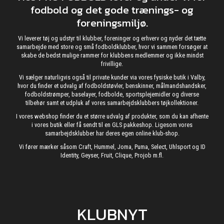
fodbold og det gode trænings- og
foreningsmiljø.
Vi leverer tøj og udstyr til klubber, foreninger og erhverv og nyder det tætte
samarbejde med store og små fodboldklubber, hvor vi sammen forsøger at
skabe de bedst mulige rammer for klubbens medlemmer og ikke mindst
frivillige.
Vi sælger naturligvis også til private kunder via vores fysiske butik i Valby,
hvor du finder et udvalg af fodboldstøvler, benskinner, målmandshandsker,
fodboldstrømper, baselayer, fodbolde, sportsplejemidler og diverse
tilbehør samt et udpluk af vores samarbejdsklubbers tøjkollektioner.
I vores webshop finder du et større udvalg af produkter, som du kan afhente
i vores butik eller få sendt til en GLS pakkeshop. Ligesom vores
samarbejdsklubber har deres egen online klub-shop.
Vi fører mærker såsom Craft, Hummel, Joma, Puma, Select, Uhlsport og ID
Identity, Geyser, Fruit, Clique, Projob m.fl.
KLUBNYT