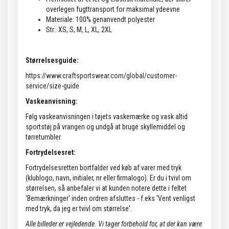
overlegen fugttransport for maksimal ydeevne
Materiale: 100% genanvendt polyester
Str.: XS, S, M, L, XL, 2XL
Størrelsesguide:
https://www.craftsportswear.com/global/customer-
service/size-guide
Vaskeanvisning:
Følg vaskeanvisningen i tøjets vaskemærke og vask altid
sportstøj på vrangen og undgå at bruge skyllemiddel og
tørretumbler.
Fortrydelsesret:
Fortrydelsesretten bortfalder ved køb af varer med tryk
(klublogo, navn, initialer, nr eller firmalogo). Er du i tvivl om
størrelsen, så anbefaler vi at kunden notere dette i feltet
'Bemærkninger' inden ordren afsluttes - f.eks 'Vent venligst
med tryk, da jeg er tvivl om størrelse'.
Alle billeder er vejledende.
Vi tager forbehold for, at der kan være