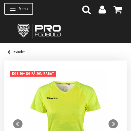
Menu
Skifte navigation
Kvinder
KØB 20+ OG FÅ 20% RABAT