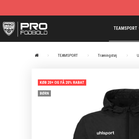
TEAMSPORT
TEAMSPORT
Træningstøj
U
KØB 20+ OG FÅ 20% RABAT
BØRN