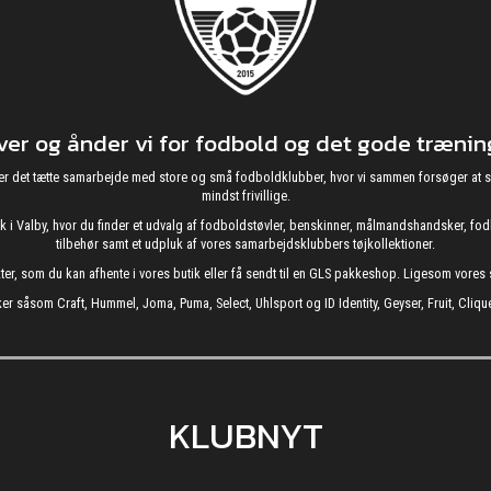
r og ånder vi for fodbold og det gode træning
g nyder det tætte samarbejde med store og små fodboldklubber, hvor vi sammen forsøger 
mindst frivillige.
utik i Valby, hvor du finder et udvalg af fodboldstøvler, benskinner, målmandshandsker, 
tilbehør samt et udpluk af vores samarbejdsklubbers tøjkollektioner.
kter, som du kan afhente i vores butik eller få sendt til en GLS pakkeshop. Ligesom vore
er såsom Craft, Hummel, Joma, Puma, Select, Uhlsport og ID Identity, Geyser, Fruit, Clique
KLUBNYT