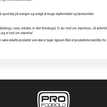
d sportstøj på vrangen og undgå at bruge skyllemiddel og tørretumbler.
lublogo, navn, initialer, nr eller firmalogo). Er du i tvivl om størrelsen, så anbefa
jeg er tvivl om størrelse'.
an være enkelte produkter som ikke er lager, ligesom flere af produkterne bestilles fra