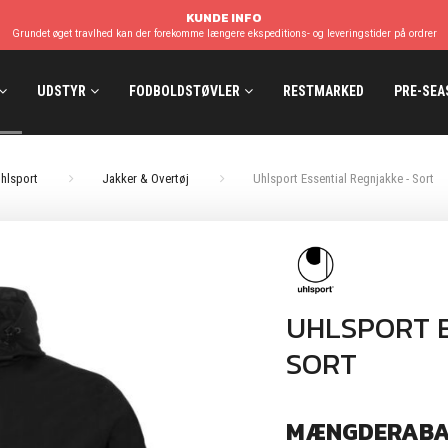
KUNDE INFO
Grundet øget travlhed kan der forekomme længere ekspeditions- og leveringstider på ordrer
UDSTYR
FODBOLDSTØVLER
RESTMARKED
PRE-SEA
hlsport
Jakker & Overtøj
Uhlsport Essential Regnjakke - Sort
UHLSPORT E
SORT
MÆNGDERABA