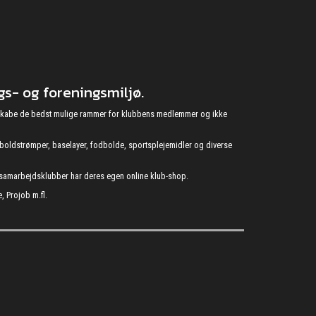
s- og foreningsmiljø.
at skabe de bedst mulige rammer for klubbens medlemmer og ikke
fodboldstrømper, baselayer, fodbolde, sportsplejemidler og diverse
s samarbejdsklubber har deres egen online klub-shop.
, Projob m.fl.