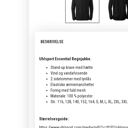
BESKRIVELSE
Uhlsport Essential Regnjakke.
Stand-up krave med hætte
Vind og vandafvisende
2 sidelommer med lynlås
Elastiske ærmemanchetter
Foring med fuld mesh
Materiale: 100 % polyester
Str.: 116, 128, 140, 152, 164, S, M, L, XL, 2XL, 3XL
Størrelsesguide:
https://www.uhlsport.com/media/pdf/1c/ff/02/uhlspor