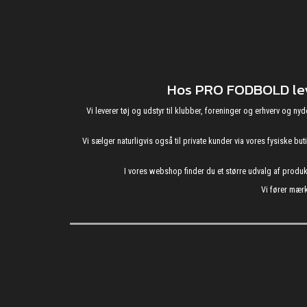
Hos PRO FODBOLD leve
Vi leverer tøj og udstyr til klubber, foreninger og erhverv o
Vi sælger naturligvis også til private kunder via vores fysiske b
I vores webshop finder du et større udvalg af produ
Vi fører mærk