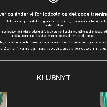
r og ånder vi for fodbold og det gode træning
g nyder det tætte samarbejde med store og små fodboldklubber, hvor vi sammen forsøger 
mindst frivillige.
utik i Valby, hvor du finder et udvalg af fodboldstøvler, benskinner, målmandshandsker, 
tilbehør samt et udpluk af vores samarbejdsklubbers tøjkollektioner.
kter, som du kan afhente i vores butik eller få sendt til en GLS pakkeshop. Ligesom vore
er såsom Craft, Hummel, Joma, Puma, Select, Uhlsport og ID Identity, Geyser, Fruit, Clique
KLUBNYT