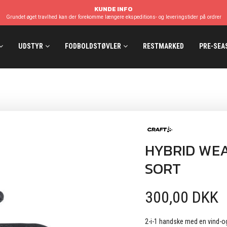
KUNDE INFO
Grundet øget travlhed kan der forekomme længere ekspeditions- og leveringstider på ordrer
UDSTYR
FODBOLDSTØVLER
RESTMARKED
PRE-SEA
HYBRID WE
SORT
300,00 DKK
2-i-1 handske med en vind-og 