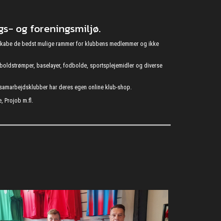
s- og foreningsmiljø.
at skabe de bedst mulige rammer for klubbens medlemmer og ikke
fodboldstrømper, baselayer, fodbolde, sportsplejemidler og diverse
s samarbejdsklubber har deres egen online klub-shop.
, Projob m.fl.