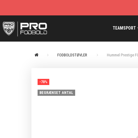
TEAMSPORT
FODBOLDSTØVLER
Hummel Prestige FG
-70%
BEGRÆNSET ANTAL