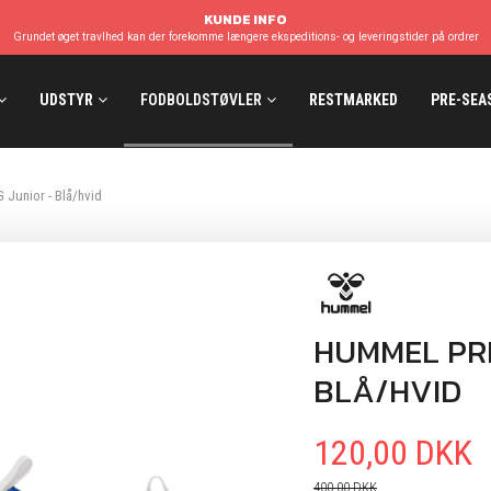
KUNDE INFO
Grundet øget travlhed kan der forekomme længere ekspeditions- og leveringstider på ordrer
UDSTYR
FODBOLDSTØVLER
RESTMARKED
PRE-SEA
 Junior - Blå/hvid
HUMMEL PRE
BLÅ/HVID
120,00 DKK
400,00 DKK