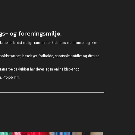
s- og foreningsmiljø.
at skabe de bedst mulige rammer for klubbens medlemmer og ikke
fodboldstrømper, baselayer, fodbolde, sportsplejemidler og diverse
s samarbejdsklubber har deres egen online klub-shop.
, Projob m.fl.