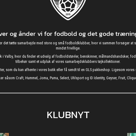
r og ånder vi for fodbold og det gode træning
g nyder det tætte samarbejde med store og små fodboldklubber, hvor vi sammen forsøger 
mindst frivillige.
utik i Valby, hvor du finder et udvalg af fodboldstøvler, benskinner, målmandshandsker, 
tilbehør samt et udpluk af vores samarbejdsklubbers tøjkollektioner.
kter, som du kan afhente i vores butik eller få sendt til en GLS pakkeshop. Ligesom vore
er såsom Craft, Hummel, Joma, Puma, Select, Uhlsport og ID Identity, Geyser, Fruit, Clique
KLUBNYT