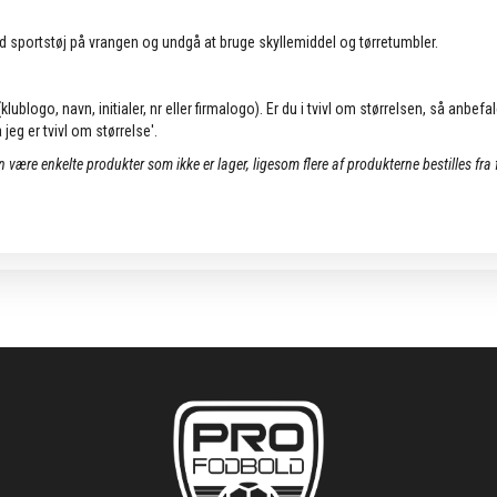
d sportstøj på vrangen og undgå at bruge skyllemiddel og tørretumbler.
lublogo, navn, initialer, nr eller firmalogo). Er du i tvivl om størrelsen, så anbefa
jeg er tvivl om størrelse'.
an være enkelte produkter som ikke er lager, ligesom flere af produkterne bestilles fra