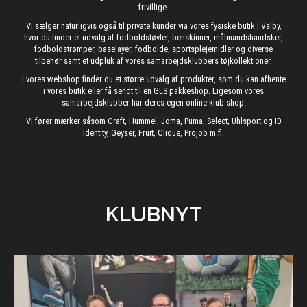
frivillige.
Vi sælger naturligvis også til private kunder via vores fysiske butik i Valby,
hvor du finder et udvalg af fodboldstøvler, benskinner, målmandshandsker,
fodboldstrømper, baselayer, fodbolde, sportsplejemidler og diverse
tilbehør samt et udpluk af vores samarbejdsklubbers tøjkollektioner.
I vores webshop finder du et større udvalg af produkter, som du kan afhente
i vores butik eller få sendt til en GLS pakkeshop. Ligesom vores
samarbejdsklubber har deres egen online klub-shop.
Vi fører mærker såsom Craft, Hummel, Joma, Puma, Select, Uhlsport og ID
Identity, Geyser, Fruit, Clique, Projob m.fl.
KLUBNYT