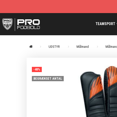
TEAMSPORT
UDSTYR
Målmand
Målmand
-40%
BEGRÆNSET ANTAL