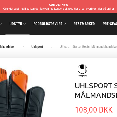
KUNDE INFO
Grundet øget travlhed kan der forekomme længere ekspeditions- og leveringstider på ordrer
UDSTYR
FODBOLDSTØVLER
RESTMARKED
PRE-SEA
shandsker
Uhlsport
Uhlsport Starter Resist Målmandshandske
UHLSPORT S
MÅLMANDS
108,00 DKK