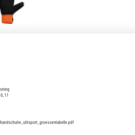
nsning
 10, 11
thandschuhe_uhlsport_groessentabelle.pdf