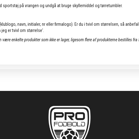
d sportstøj på vrangen og undgå at bruge skyllemiddel og tørretumbler.
lublogo, navn, initialer, nr eller firmalogo). Er du i tvivl om størrelsen, så anbefa
jeg er tvivl om størrelse'.
an være enkelte produkter som ikke er lager, ligesom flere af produkterne bestilles fra