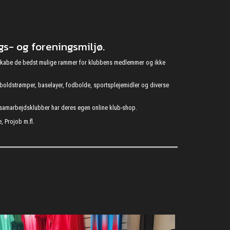
s- og foreningsmiljø.
at skabe de bedst mulige rammer for klubbens medlemmer og ikke
fodboldstrømper, baselayer, fodbolde, sportsplejemidler og diverse
s samarbejdsklubber har deres egen online klub-shop.
, Projob m.fl.