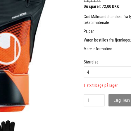
180,00 DKK
Du sparer:
72,00 DKK
God Målmandshandske fra tys
tekstilmateriale.
Pr. par.
Varen bestilles fra fjernlager
Mere information
Størrelse:
1 stk tilbage på lager
Læg i kurv