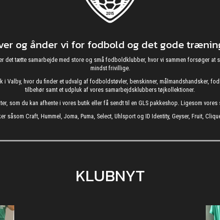
r og ånder vi for fodbold og det gode træning
g nyder det tætte samarbejde med store og små fodboldklubber, hvor vi sammen forsøger 
mindst frivillige.
utik i Valby, hvor du finder et udvalg af fodboldstøvler, benskinner, målmandshandsker, 
tilbehør samt et udpluk af vores samarbejdsklubbers tøjkollektioner.
kter, som du kan afhente i vores butik eller få sendt til en GLS pakkeshop. Ligesom vore
er såsom Craft, Hummel, Joma, Puma, Select, Uhlsport og ID Identity, Geyser, Fruit, Clique
KLUBNYT