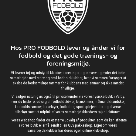
Hos PRO FODBOLD lever og ånder vi for
fodbold og det gode trænings- og
foreningsmiljø.
Vi leverer tøj og udstyr til klubber, foreninger og erhverv og nyder det tætte
samarbejde med store og små fodboldklubber, hvor vi sammen forsøger at
skabe de bedst mulige rammer for klubbens medlemmer og ikke mindst
frivillige.
Vi sælger naturligvis også til private kunder via vores fysiske butik i Valby,
hvor du finder et udvalg af fodboldstøvler, benskinner, målmandshandsker,
fodboldstrømper, baselayer, fodbolde, sportsplejemidler og diverse
tilbehør samt et udpluk af vores samarbejdsklubbers tøjkollektioner.
I vores webshop finder du et større udvalg af produkter, som du kan afhente
i vores butik eller få sendt til en GLS pakkeshop. Ligesom vores
samarbejdsklubber har deres egen online klub-shop.