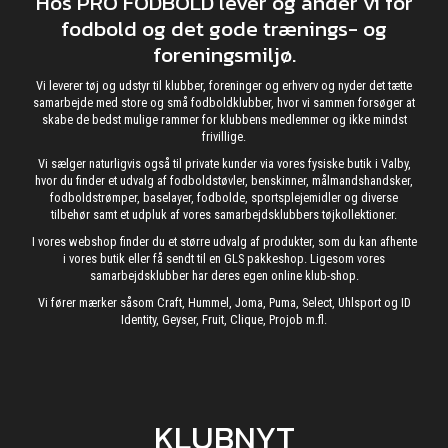
Hos PRO FODBOLD lever og ånder vi for
fodbold og det gode trænings- og
foreningsmiljø.
Vi leverer tøj og udstyr til klubber, foreninger og erhverv og nyder det tætte
samarbejde med store og små fodboldklubber, hvor vi sammen forsøger at
skabe de bedst mulige rammer for klubbens medlemmer og ikke mindst
frivillige.
Vi sælger naturligvis også til private kunder via vores fysiske butik i Valby,
hvor du finder et udvalg af fodboldstøvler, benskinner, målmandshandsker,
fodboldstrømper, baselayer, fodbolde, sportsplejemidler og diverse
tilbehør samt et udpluk af vores samarbejdsklubbers tøjkollektioner.
I vores webshop finder du et større udvalg af produkter, som du kan afhente
i vores butik eller få sendt til en GLS pakkeshop. Ligesom vores
samarbejdsklubber har deres egen online klub-shop.
Vi fører mærker såsom Craft, Hummel, Joma, Puma, Select, Uhlsport og ID
Identity, Geyser, Fruit, Clique, Projob m.fl.
KLUBNYT