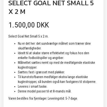
SELECT GOAL NET SMALL 5
X 2 M
1.500,00 DKK
Select Goal Net Small 5 x 2 m.
Nu er det her: det uundværlige målnet som træner dine
skudfærdigheder.
Ideelt til at skabe større effektivitet og fokus hos den
enkelte fodboldspiller og angriber.
Målnettet sættes nemt op med de medfølgende elastiske
kuglestropper.
Sættes fast i græsset med pløkker.
Til kunststofbanen medfølger ekstra lange elastiske
kuglestropper, så bunden også kan fastgøres til stolperne.
Leveres i smart taske.
Denne model passer til et 8-mands mål.
Varen bestilles fra fjernlager. Leveringstid: 5-7 dage.