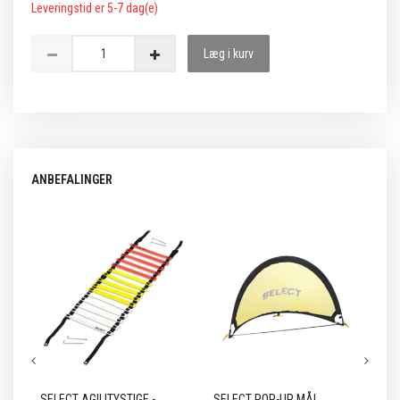
Leveringstid er 5-7 dag(e)
Læg i kurv
ANBEFALINGER
SELECT AGILITYSTIGE -
SELECT POP-UP MÅL
SE