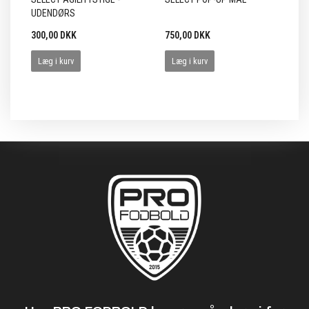
UDENDØRS
FR
300,00 DKK
750,00 DKK
1.
Læg i kurv
Læg i kurv