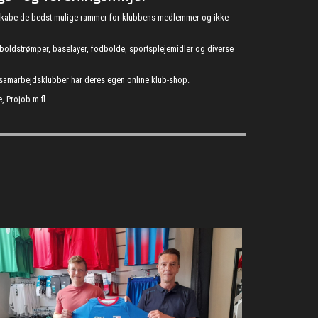
at skabe de bedst mulige rammer for klubbens medlemmer og ikke
fodboldstrømper, baselayer, fodbolde, sportsplejemidler og diverse
s samarbejdsklubber har deres egen online klub-shop.
, Projob m.fl.