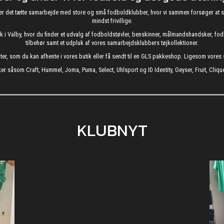
g nyder det tætte samarbejde med store og små fodboldklubber, hvor vi sammen forsøger 
mindst frivillige.
utik i Valby, hvor du finder et udvalg af fodboldstøvler, benskinner, målmandshandsker, 
tilbehør samt et udpluk af vores samarbejdsklubbers tøjkollektioner.
kter, som du kan afhente i vores butik eller få sendt til en GLS pakkeshop. Ligesom vore
er såsom Craft, Hummel, Joma, Puma, Select, Uhlsport og ID Identity, Geyser, Fruit, Clique
KLUBNYT