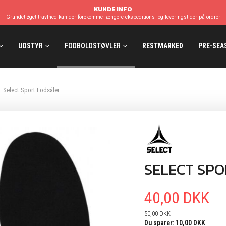
KUNDE INFO
Grundet øget travlhed kan der forekomme længere ekspeditions- og leveringstider på ordrer
UDSTYR
FODBOLDSTØVLER
RESTMARKED
PRE-SEA
Select Sport Fodsåler
SELECT SPO
40,00 DKK
50,00 DKK
Du sparer:
10,00 DKK