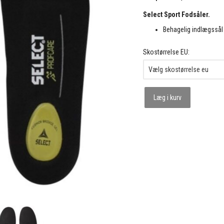
Select Sport Fodsåler.
Behagelig indlægssål t
Skostørrelse EU:
Læg i kurv