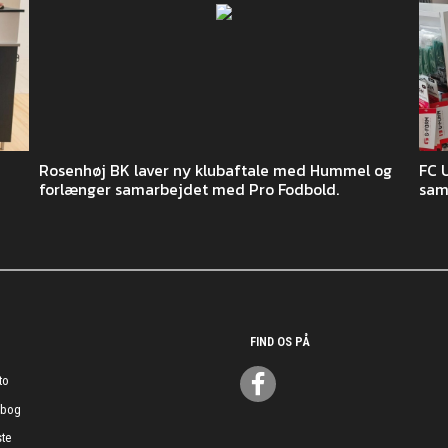
Rosenhøj BK laver ny klubaftale med Hummel og
FC 
forlænger samarbejdet med Pro Fodbold.
sam
FIND OS PÅ
to
ebog
te