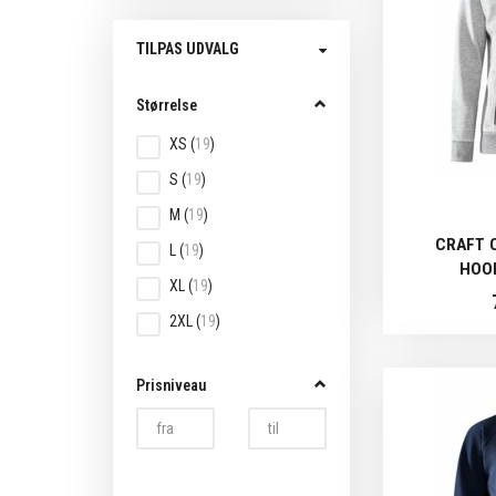
Skifte
TILPAS UDVALG
filter
Størrelse
XS
(
19
)
S
(
19
)
M
(
19
)
CRAFT 
L
(
19
)
HOOD
XL
(
19
)
2XL
(
19
)
Prisniveau