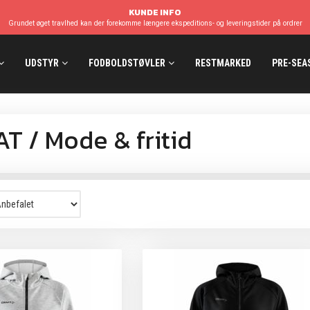
KUNDE INFO
Grundet øget travlhed kan der forekomme længere ekspeditions- og leveringstider på ordrer
UDSTYR
FODBOLDSTØVLER
RESTMARKED
PRE-SEA
T / Mode & fritid