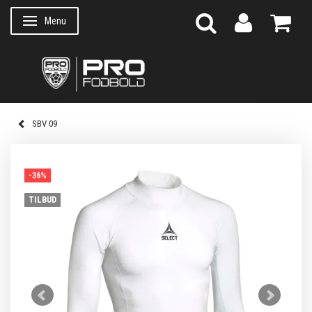
Menu
Skifte navigation
SBV 09
-36%
TILBUD