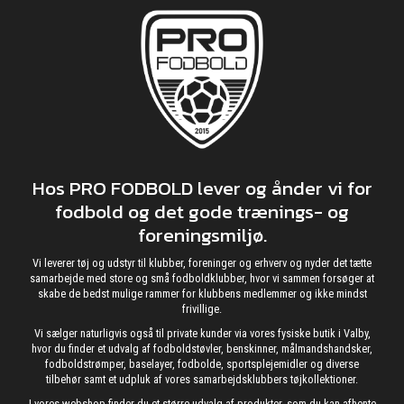
Hos PRO FODBOLD lever og ånder vi for
fodbold og det gode trænings- og
foreningsmiljø.
Vi leverer tøj og udstyr til klubber, foreninger og erhverv og nyder det tætte
samarbejde med store og små fodboldklubber, hvor vi sammen forsøger at
skabe de bedst mulige rammer for klubbens medlemmer og ikke mindst
frivillige.
Vi sælger naturligvis også til private kunder via vores fysiske butik i Valby,
hvor du finder et udvalg af fodboldstøvler, benskinner, målmandshandsker,
fodboldstrømper, baselayer, fodbolde, sportsplejemidler og diverse
tilbehør samt et udpluk af vores samarbejdsklubbers tøjkollektioner.
I vores webshop finder du et større udvalg af produkter, som du kan afhente