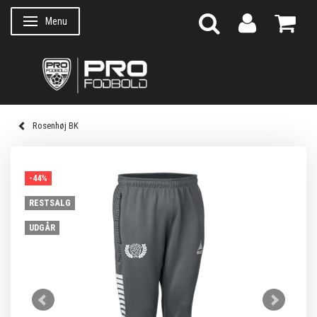
Menu
Skifte navigation
Rosenhøj BK
-44%
RESTSALG
UDGÅR