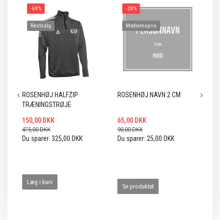
-68%
-28%
Restsalg
Medlemspris
ROSENHØJ HALFZIP
ROSENHØJ NAVN 2 CM
RO
TRÆNINGSTRØJE
SO
150,00 DKK
65,00 DKK
15
475,00 DKK
90,00 DKK
35
Du sparer:
325,00 DKK
Du sparer:
25,00 DKK
Du
Læg i kurv
Se produktet