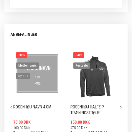
ANBEFALINGER
-30%
-68%
Medlemspris
Restsalg
Ny pris
ROSENHØJ NAVN 4 CM
ROSENHØJ HALFZIP
RO
TRÆNINGSTRØJE
SO
70,00 DKK
150,00 DKK
15
100,00 DKK
475,00 DKK
35