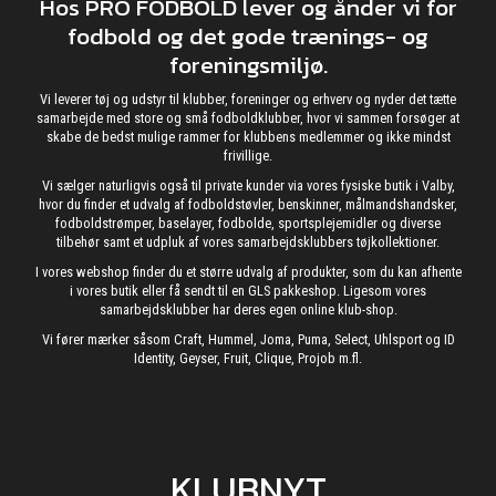
Hos PRO FODBOLD lever og ånder vi for
fodbold og det gode trænings- og
foreningsmiljø.
Vi leverer tøj og udstyr til klubber, foreninger og erhverv og nyder det tætte
samarbejde med store og små fodboldklubber, hvor vi sammen forsøger at
skabe de bedst mulige rammer for klubbens medlemmer og ikke mindst
frivillige.
Vi sælger naturligvis også til private kunder via vores fysiske butik i Valby,
hvor du finder et udvalg af fodboldstøvler, benskinner, målmandshandsker,
fodboldstrømper, baselayer, fodbolde, sportsplejemidler og diverse
tilbehør samt et udpluk af vores samarbejdsklubbers tøjkollektioner.
I vores webshop finder du et større udvalg af produkter, som du kan afhente
i vores butik eller få sendt til en GLS pakkeshop. Ligesom vores
samarbejdsklubber har deres egen online klub-shop.
Vi fører mærker såsom Craft, Hummel, Joma, Puma, Select, Uhlsport og ID
Identity, Geyser, Fruit, Clique, Projob m.fl.
KLUBNYT