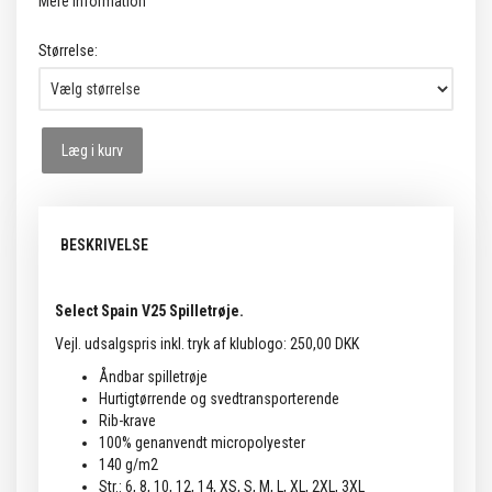
Mere information
Størrelse:
Læg i kurv
BESKRIVELSE
Select Spain V25 Spilletrøje.
Vejl. udsalgspris inkl. tryk af klublogo: 250,00 DKK
Åndbar spilletrøje
Hurtigtørrende og svedtransporterende
Rib-krave
100% genanvendt micropolyester
140 g/m2
Str.: 6, 8, 10, 12, 14, XS, S, M, L, XL, 2XL, 3XL