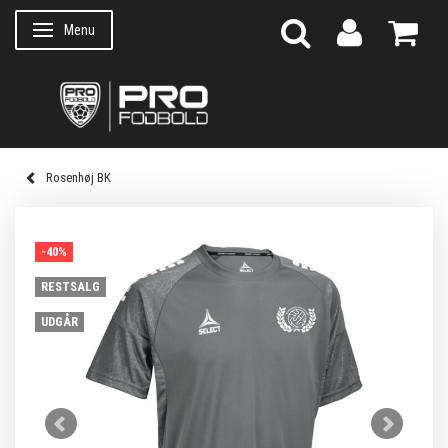
Menu
Skifte navigation
Rosenhøj BK
-40%
RESTSALG
UDGÅR