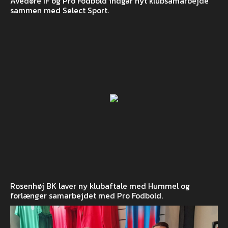
Avedøre IF og Pro Fodbold indgår nyt klubsamarbejde
sammen med Select Sport.
Rosenhøj BK laver ny klubaftale med Hummel og
forlænger samarbejdet med Pro Fodbold.