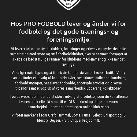
Hos PRO FODBOLD lever og ånder vi for
fodbold og det gode trænings- og
foreningsmiljø.
Vi leverer tøj og udstyr til klubber, foreninger og erhverv og nyder det tætte
samarbejde med store og små fodboldklubber, hvor vi sammen forsøger at
skabe de bedst mulige rammer for klubbens medlemmer og ikke mindst
frivillige.
Vi sælger naturligvis også til private kunder via vores fysiske butik i Valby,
hvor du finder et udvalg af fodboldstøvler, benskinner, målmandshandsker,
fodboldstrømper, baselayer, fodbolde, sportsplejemidler og diverse
tilbehør samt et udpluk af vores samarbejdsklubbers tøjkollektioner.
I vores webshop finder du et større udvalg af produkter, som du kan afhente
i vores butik eller få sendt til en GLS pakkeshop. Ligesom vores
samarbejdsklubber har deres egen online klub-shop.
Vi fører mærker såsom Craft, Hummel, Joma, Puma, Select, Uhlsport og ID
Identity, Geyser, Fruit, Clique, Projob m.fl.