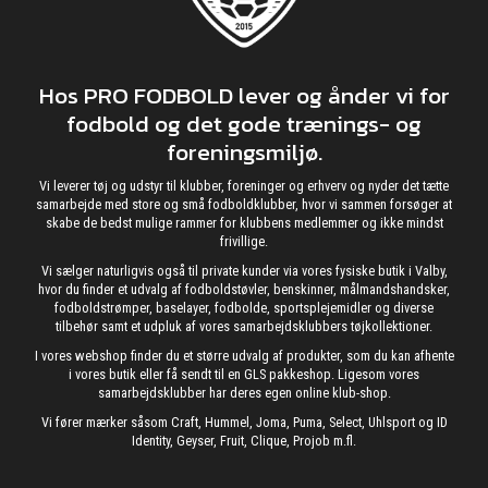
Hos PRO FODBOLD lever og ånder vi for
fodbold og det gode trænings- og
foreningsmiljø.
Vi leverer tøj og udstyr til klubber, foreninger og erhverv og nyder det tætte
samarbejde med store og små fodboldklubber, hvor vi sammen forsøger at
skabe de bedst mulige rammer for klubbens medlemmer og ikke mindst
frivillige.
Vi sælger naturligvis også til private kunder via vores fysiske butik i Valby,
hvor du finder et udvalg af fodboldstøvler, benskinner, målmandshandsker,
fodboldstrømper, baselayer, fodbolde, sportsplejemidler og diverse
tilbehør samt et udpluk af vores samarbejdsklubbers tøjkollektioner.
I vores webshop finder du et større udvalg af produkter, som du kan afhente
i vores butik eller få sendt til en GLS pakkeshop. Ligesom vores
samarbejdsklubber har deres egen online klub-shop.
Vi fører mærker såsom Craft, Hummel, Joma, Puma, Select, Uhlsport og ID
Identity, Geyser, Fruit, Clique, Projob m.fl.