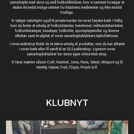
samarbejde med store og små fodboldklubber, hvor vi sammen forsøger at
skabe de bedst mulige rammer for klubbens medlemmer og ikke mindst
frivillige.
Vi sælger naturligvis også til private kunder via vores fysiske butik i Valby,
hvor du finder et udvalg af fodboldstøvler, benskinner, målmandshandsker,
fodboldstrømper, baselayer, fodbolde, sportsplejemidler og diverse
tilbehør samt et udpluk af vores samarbejdsklubbers tøjkollektioner.
I vores webshop finder du et større udvalg af produkter, som du kan afhente
i vores butik eller få sendt til en GLS pakkeshop. Ligesom vores
samarbejdsklubber har deres egen online klub-shop.
Vi fører mærker såsom Craft, Hummel, Joma, Puma, Select, Uhlsport og ID
Identity, Geyser, Fruit, Clique, Projob m.fl.
KLUBNYT