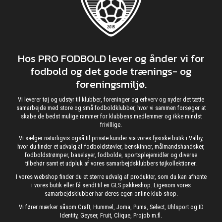
Hos PRO FODBOLD lever og ånder vi for
fodbold og det gode trænings- og
foreningsmiljø.
Vi leverer tøj og udstyr til klubber, foreninger og erhverv og nyder det tætte
samarbejde med store og små fodboldklubber, hvor vi sammen forsøger at
skabe de bedst mulige rammer for klubbens medlemmer og ikke mindst
frivillige.
Vi sælger naturligvis også til private kunder via vores fysiske butik i Valby,
hvor du finder et udvalg af fodboldstøvler, benskinner, målmandshandsker,
fodboldstrømper, baselayer, fodbolde, sportsplejemidler og diverse
tilbehør samt et udpluk af vores samarbejdsklubbers tøjkollektioner.
I vores webshop finder du et større udvalg af produkter, som du kan afhente
i vores butik eller få sendt til en GLS pakkeshop. Ligesom vores
samarbejdsklubber har deres egen online klub-shop.
Vi fører mærker såsom Craft, Hummel, Joma, Puma, Select, Uhlsport og ID
Identity, Geyser, Fruit, Clique, Projob m.fl.