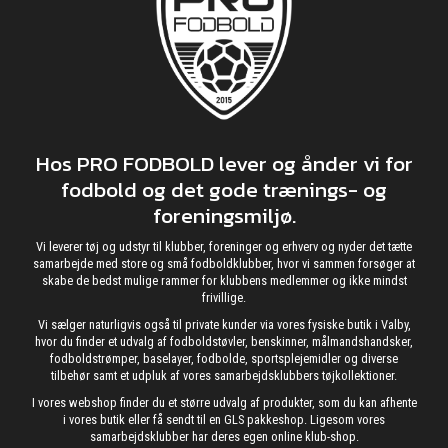
Hos PRO FODBOLD lever og ånder vi for
fodbold og det gode trænings- og
foreningsmiljø.
Vi leverer tøj og udstyr til klubber, foreninger og erhverv og nyder det tætte
samarbejde med store og små fodboldklubber, hvor vi sammen forsøger at
skabe de bedst mulige rammer for klubbens medlemmer og ikke mindst
frivillige.
Vi sælger naturligvis også til private kunder via vores fysiske butik i Valby,
hvor du finder et udvalg af fodboldstøvler, benskinner, målmandshandsker,
fodboldstrømper, baselayer, fodbolde, sportsplejemidler og diverse
tilbehør samt et udpluk af vores samarbejdsklubbers tøjkollektioner.
I vores webshop finder du et større udvalg af produkter, som du kan afhente
i vores butik eller få sendt til en GLS pakkeshop. Ligesom vores
samarbejdsklubber har deres egen online klub-shop.