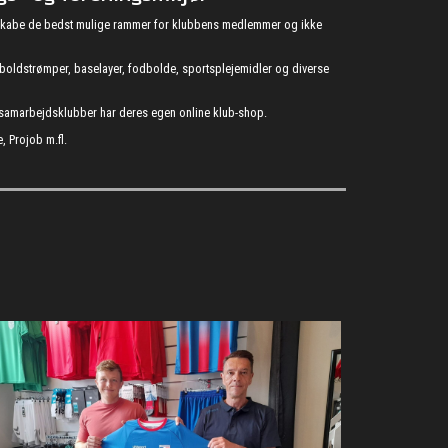
at skabe de bedst mulige rammer for klubbens medlemmer og ikke
fodboldstrømper, baselayer, fodbolde, sportsplejemidler og diverse
s samarbejdsklubber har deres egen online klub-shop.
, Projob m.fl.