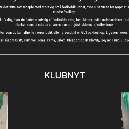
g nyder det tætte samarbejde med store og små fodboldklubber, hvor vi sammen forsøger 
mindst frivillige.
utik i Valby, hvor du finder et udvalg af fodboldstøvler, benskinner, målmandshandsker, 
tilbehør samt et udpluk af vores samarbejdsklubbers tøjkollektioner.
kter, som du kan afhente i vores butik eller få sendt til en GLS pakkeshop. Ligesom vore
er såsom Craft, Hummel, Joma, Puma, Select, Uhlsport og ID Identity, Geyser, Fruit, Clique
KLUBNYT