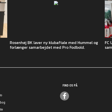
Rosenhøj BK laver ny klubaftale med Hummel og
FC 
forlænger samarbejdet med Pro Fodbold.
sam
FIND OS PÅ
to
ebog
te