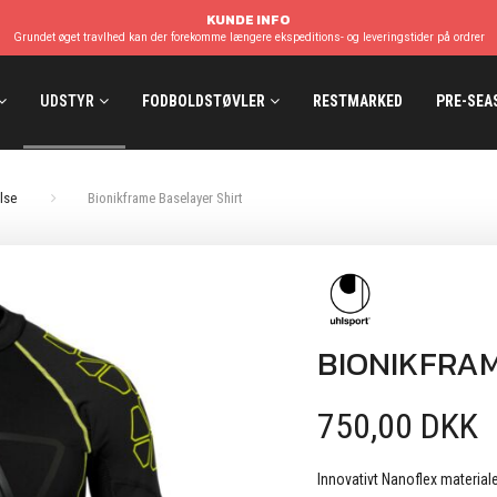
KUNDE INFO
Grundet øget travlhed kan der forekomme længere ekspeditions- og leveringstider på ordrer
UDSTYR
FODBOLDSTØVLER
RESTMARKED
PRE-SEA
lse
Bionikframe Baselayer Shirt
BIONIKFRAM
750,00 DKK
Innovativt Nanoflex materiale