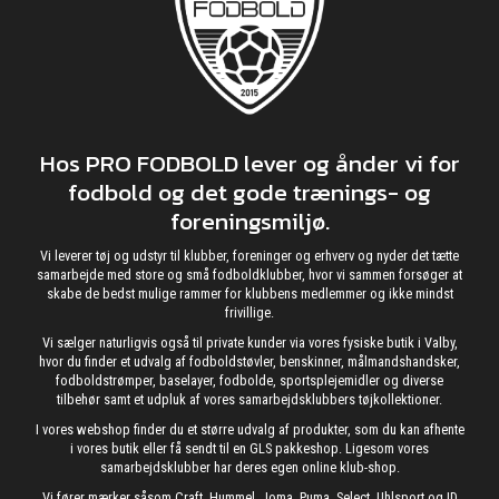
Hos PRO FODBOLD lever og ånder vi for
fodbold og det gode trænings- og
foreningsmiljø.
Vi leverer tøj og udstyr til klubber, foreninger og erhverv og nyder det tætte
samarbejde med store og små fodboldklubber, hvor vi sammen forsøger at
skabe de bedst mulige rammer for klubbens medlemmer og ikke mindst
frivillige.
Vi sælger naturligvis også til private kunder via vores fysiske butik i Valby,
hvor du finder et udvalg af fodboldstøvler, benskinner, målmandshandsker,
fodboldstrømper, baselayer, fodbolde, sportsplejemidler og diverse
tilbehør samt et udpluk af vores samarbejdsklubbers tøjkollektioner.
I vores webshop finder du et større udvalg af produkter, som du kan afhente
i vores butik eller få sendt til en GLS pakkeshop. Ligesom vores
samarbejdsklubber har deres egen online klub-shop.
Vi fører mærker såsom Craft, Hummel, Joma, Puma, Select, Uhlsport og ID