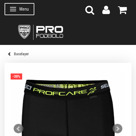
Menu
Skifte navigation
Baselayer
-30%